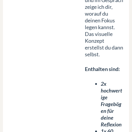
und im Gespräch
zeige ich dir,
worauf du
deinen Fokus
legen kannst.
Das visuelle
Konzept
erstellst du dann
selbst.
Enthalten sind:
2x
hochwert
ige
Fragebög
en für
deine
Reflexion
1x 60