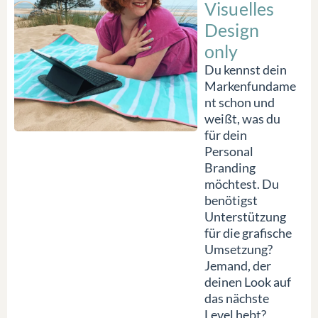
Visuelles
Design
only
Du kennst dein
Markenfundame
nt schon und
weißt, was du
für dein
Personal
Branding
möchtest. Du
benötigst
Unterstützung
für die grafische
Umsetzung?
Jemand, der
deinen Look auf
das nächste
Level hebt?