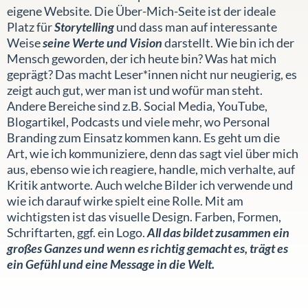
eigene Website. Die Über-Mich-Seite ist der ideale
Platz für
Storytelling
und dass man auf interessante
Weise
seine Werte und Vision
darstellt. Wie bin ich der
Mensch geworden, der ich heute bin? Was hat mich
geprägt? Das macht Leser*innen nicht nur neugierig, es
zeigt auch gut, wer man ist und wofür man steht.
Andere Bereiche sind z.B. Social Media, YouTube,
Blogartikel, Podcasts und viele mehr, wo Personal
Branding zum Einsatz kommen kann. Es geht um die
Art, wie ich kommuniziere, denn das sagt viel über mich
aus, ebenso wie ich reagiere, handle, mich verhalte, auf
Kritik antworte. Auch welche Bilder ich verwende und
wie ich darauf wirke spielt eine Rolle. Mit am
wichtigsten ist das visuelle Design. Farben, Formen,
Schriftarten, ggf. ein Logo.
All das bildet zusammen ein
großes Ganzes und wenn es richtig gemacht es, trägt es
ein Gefühl und eine Message in die Welt.