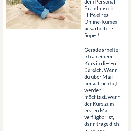
dein Personal
Branding mit
Hilfe eines
Online-Kurses
ausarbeiten?
Super!
Gerade arbeite
ich an einem
Kurs in diesem
Bereich. Wenn
du über Mail
benachrichtigt
werden
möchtest, wenn
der Kurs zum
ersten Mal
verfügbar ist,
dann trage dich
in meinen