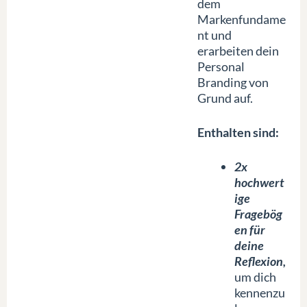
dem
Markenfundame
nt und
erarbeiten dein
Personal
Branding von
Grund auf.
Enthalten sind:
2x
hochwert
ige
Fragebög
en für
deine
Reflexion,
um dich
kennenzu