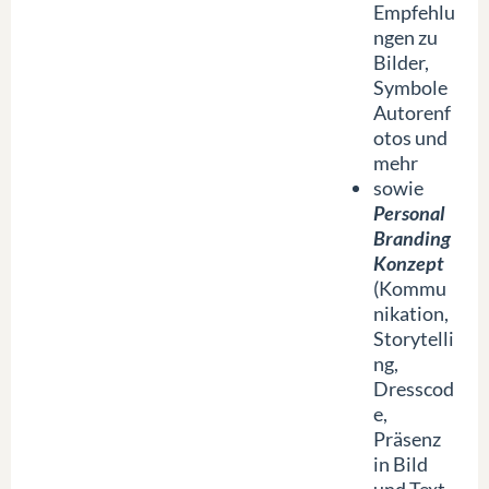
Empfehlu
ngen zu
Bilder,
Symbole
Autorenf
otos und
mehr
sowie
Personal
Branding
Konzept
(Kommu
nikation,
Storytelli
ng,
Dresscod
e,
Präsenz
in Bild