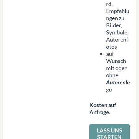
rd.
Empfehlu
ngen zu
Bilder,
Symbole,
Autorenf
otos
auf
Wunsch
mit oder
ohne
Autorenlo
go
Kosten auf
Anfrage.
LASS UNS
STARTEN