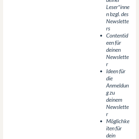
Leser*inne
n bzgl. des
Newslette
rs
Contentid
een für
deinen
Newslette
r
Ideen für
die
Anmeldun
g zu
deinem
Newslette
r
Möglichke
iten für
dein