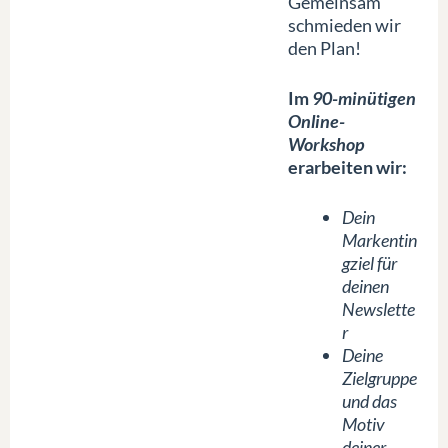
Gemeinsam
schmieden wir
den Plan!
Im
90-minütigen
Online-
Workshop
erarbeiten wir:
Dein
Markentin
gziel für
deinen
Newslette
r
Deine
Zielgruppe
und das
Motiv
deiner