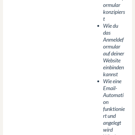
ormular
konzipiers
t
Wie du
das
Anmeldef
ormular
auf deiner
Website
einbinden
kannst
Wie eine
Email-
Automati
on
funktionie
rt und
angelegt
wird