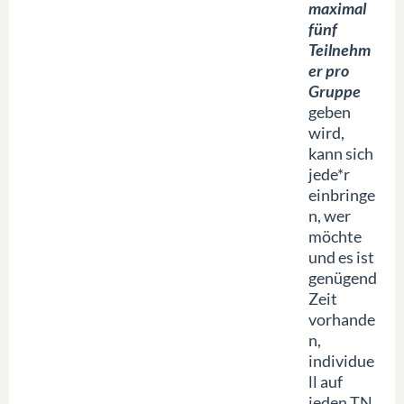
maximal
fünf
Teilnehm
er pro
Gruppe
geben
wird,
kann sich
jede*r
einbringe
n, wer
möchte
und es ist
genügend
Zeit
vorhande
n,
individue
ll auf
jeden TN