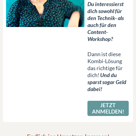
Du interessierst
dich sowohl für
den Technik- als
auch für den
Content-
Workshop?
Dann ist diese
Kombi-Lösung
das richtige für
dich!
Und du
sparst sogar Geld
dabei!
JETZT
ANMELDEN!