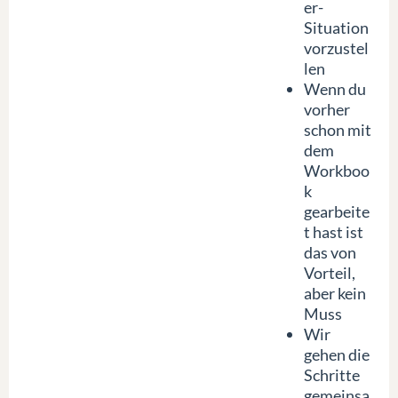
er-
Situation
vorzustel
len
Wenn du
vorher
schon mit
dem
Workboo
k
gearbeite
t hast ist
das von
Vorteil,
aber kein
Muss
Wir
gehen die
Schritte
gemeinsa